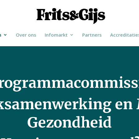
n
Over ons
Infomarkt
Partners
Accreditatie
rogrammacommiss
ksamenwerking en 
Gezondheid