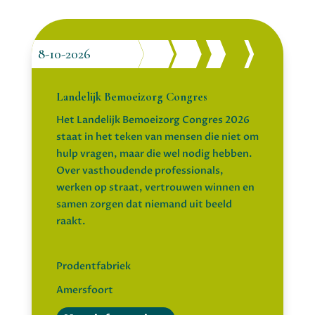
8-10-2026
Landelijk Bemoeizorg Congres
Het Landelijk Bemoeizorg Congres 2026
staat in het teken van mensen die niet om
hulp vragen, maar die wel nodig hebben.
Over vasthoudende professionals,
werken op straat, vertrouwen winnen en
samen zorgen dat niemand uit beeld
raakt.
Prodentfabriek
Amersfoort