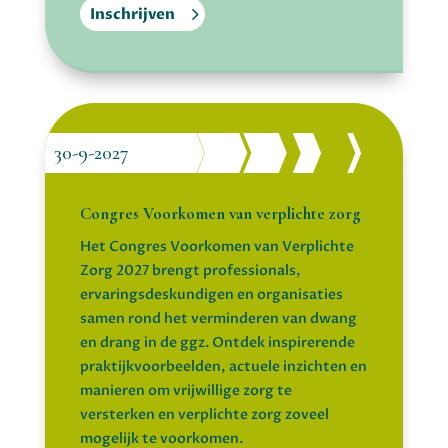
Inschrijven
30-9-2027
Congres Voorkomen van verplichte zorg
Het Congres Voorkomen van Verplichte
Zorg 2027 brengt professionals,
ervaringsdeskundigen en organisaties
samen rond het verminderen van dwang
en drang in de ggz. Ontdek inspirerende
praktijkvoorbeelden, actuele inzichten en
manieren om vrijwillige zorg te
versterken en verplichte zorg zoveel
mogelijk te voorkomen.