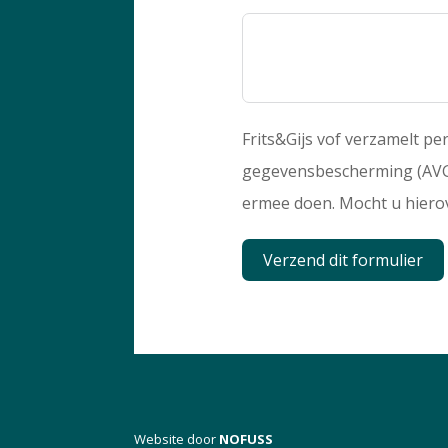
Frits&Gijs vof verzamelt 
gegevensbescherming (AVG)
ermee doen. Mocht u hierov
Verzend dit formulier
Website door
NOFUSS