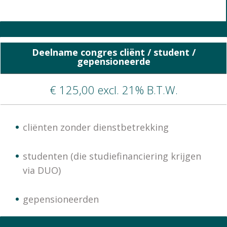
Deelname congres cliënt / student /
gepensioneerde
€ 125,00 excl. 21% B.T.W.
cliënten zonder dienstbetrekking
studenten (die studiefinanciering krijgen
via DUO)
gepensioneerden