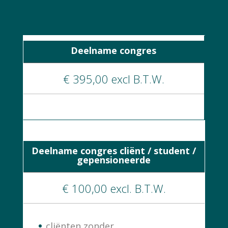
Deelname congres
€ 395,00 excl B.T.W.
Deelname congres cliënt / student /
gepensioneerde
€ 100,00 excl. B.T.W.
cliënten zonder